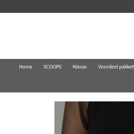
Ga
direct
naar
de
hoofdinhoud
Home
SCOOPS
Nieuw
Voordeel pakket