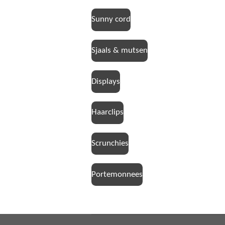
Sunny cord
Sjaals & mutsen
Displays
Haarclips
Scrunchies
Portemonnees