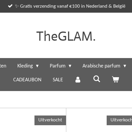
✨ Gratis verzending vanaf €100 in Nederland & België
TheGLAM.
ten
Kleding
Parfum
Arabische parfum
CADEAUBON
SALE
Uitverkocht
Uitverkoc