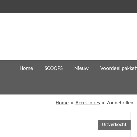
Ga
direct
naar
de
hoofdinhoud
Home
SCOOPS
Nieuw
Voordeel pakket
Home
»
Accessoires
»
Zonnebrillen
Uitverkocht