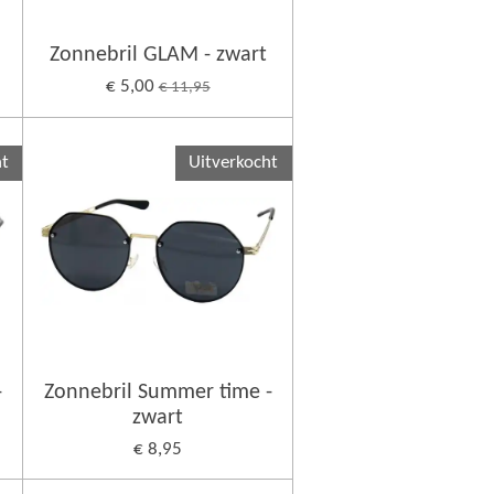
Zonnebril GLAM - zwart
€ 5,00
€ 11,95
ht
Uitverkocht
-
Zonnebril Summer time -
zwart
€ 8,95