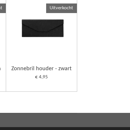
ht
Uitverkocht
n
Zonnebril houder - zwart
€ 4,95