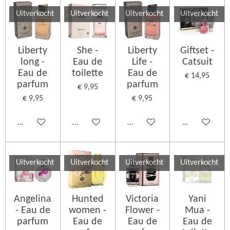
Uitverkocht
Uitverkocht
Uitverkocht
Uitverkocht
Liberty
She -
Liberty
Giftset -
long -
Eau de
Life -
Catsuit
Eau de
toilette
Eau de
€ 14,95
parfum
parfum
€ 9,95
€ 9,95
€ 9,95
Houd mij op de hoogte
Houd mij op de hoogte
Houd mij op de hoogte
Houd mij op d
Uitverkocht
Uitverkocht
Uitverkocht
Uitverkocht
Angelina
Hunted
Victoria
Yani
- Eau de
women -
Flower -
Mua -
parfum
Eau de
Eau de
Eau de