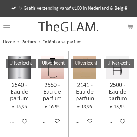
Ga
✨ Gratis verzending vanaf €100 in Nederland & België
direct
naar
TheGLAM.
de
hoofdinhoud
Home
»
Parfum
»
Oriëntaalse parfum
Uitverkocht
Uitverkocht
Uitverkocht
Uitverkocht
2540 -
2560 -
2141 -
2500 -
Eau de
Eau de
Eau de
Eau de
parfum
parfum
parfum
parfum
€ 16,95
€ 16,95
€ 13,95
€ 13,95
Houd mij op de hoogte
Houd mij op de hoogte
Houd mij op de hoogte
Houd mij op d