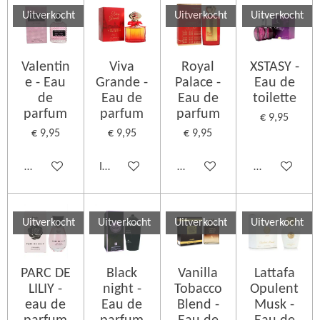
Uitverkocht
Uitverkocht
Uitverkocht
Valentin
Viva
Royal
XSTASY -
e - Eau
Grande -
Palace -
Eau de
de
Eau de
Eau de
toilette
parfum
parfum
parfum
€ 9,95
€ 9,95
€ 9,95
€ 9,95
Houd mij op de hoogte
In winkelwagen
Houd mij op de hoogte
Houd mij op d
Uitverkocht
Uitverkocht
Uitverkocht
Uitverkocht
PARC DE
Black
Vanilla
Lattafa
LILIY -
night -
Tobacco
Opulent
eau de
Eau de
Blend -
Musk -