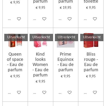
parfum
parfum
toilette
€ 9,95
€ 9,95
€ 19,95
€ 9,95
Houd mij op de hoogte
Houd mij op de hoogte
Houd mij op de hoogte
Houd mij op d
Uitverkocht
Uitverkocht
Uitverkocht
Uitverkocht
Queen
Kind
Prime
Bliss
of space
looks
Equinox
rouge -
- Eau de
Women
- Eau de
Eau de
parfum
- Eau de
parfum
parfum
parfum
€ 9,95
€ 9,95
€ 9,95
€ 9,95
Houd mij op de hoogte
Houd mij op de hoogte
Houd mij op de hoogte
Houd mij op d