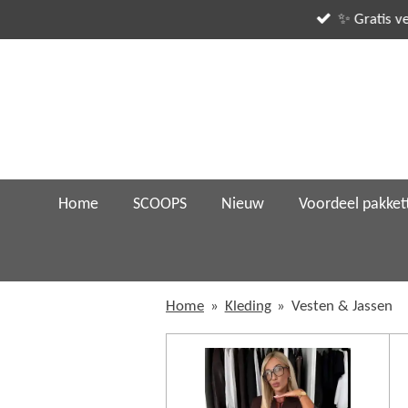
Ga
direct
naar
de
hoofdinhoud
Home
SCOOPS
Nieuw
Voordeel pakket
Home
»
Kleding
»
Vesten & Jassen