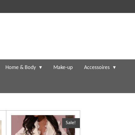
fde dag verzonden
Home & Body
Make-up
Accessoires
Sale!