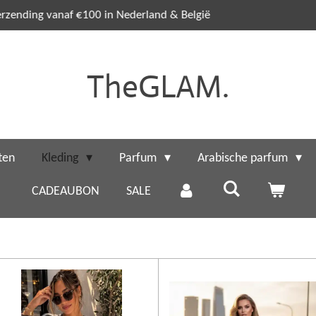
📦 Op werkdagen vóór 13:00 uur besteld = dezel
TheGLAM.
ten
Kleding
Parfum
Arabische parfum
CADEAUBON
SALE