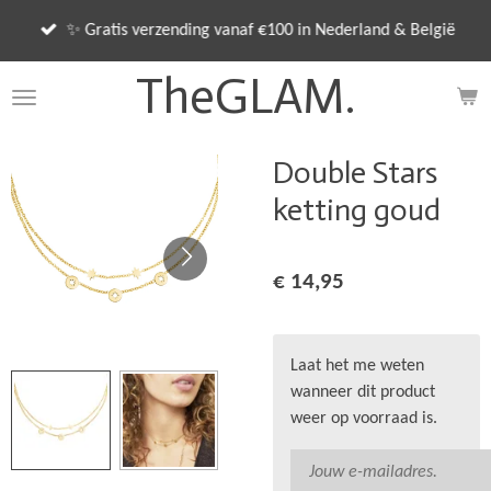
Ga
✨ Gratis verzending vanaf €100 in Nederland & België
direct
naar
TheGLAM.
de
hoofdinhoud
Double Stars
ketting goud
€ 14,95
Laat het me weten
wanneer dit product
weer op voorraad is.