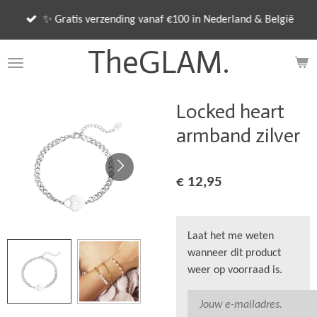
Ga
✨ Gratis verzending vanaf €100 in Nederland & België
direct
naar
TheGLAM.
de
hoofdinhoud
Locked heart
armband zilver
€ 12,95
Laat het me weten
wanneer dit product
weer op voorraad is.