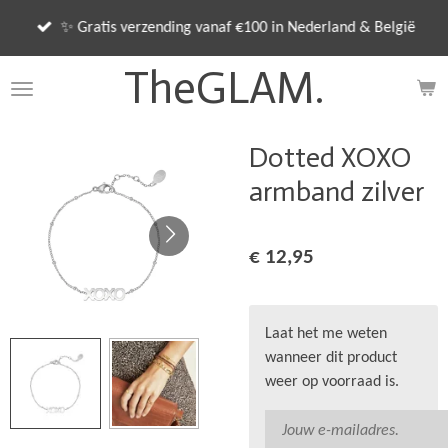
Ga
✨ Gratis verzending vanaf €100 in Nederland & België
direct
naar
TheGLAM.
de
hoofdinhoud
Dotted XOXO
armband zilver
€ 12,95
Laat het me weten
wanneer dit product
weer op voorraad is.