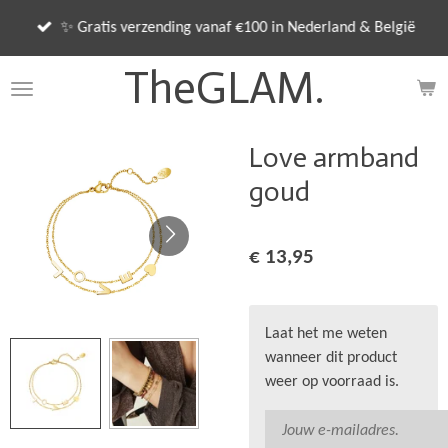
Ga
✨ Gratis verzending vanaf €100 in Nederland & België
direct
naar
TheGLAM.
de
hoofdinhoud
Love armband
goud
€ 13,95
Laat het me weten
wanneer dit product
weer op voorraad is.