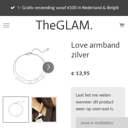
Ga
✨ Gratis verzending vanaf €100 in Nederland & België
direct
naar
TheGLAM.
de
hoofdinhoud
Love armband
zilver
€ 13,95
Laat het me weten
wanneer dit product
weer op voorraad is.