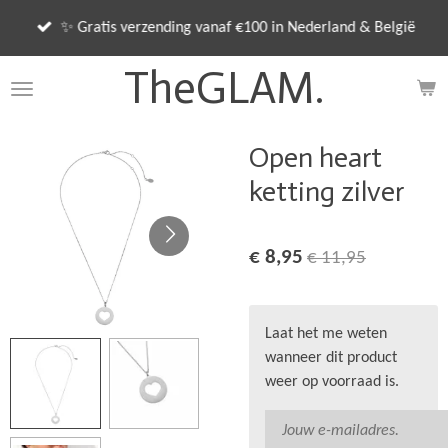
Ga
✨ Gratis verzending vanaf €100 in Nederland & België
direct
naar
TheGLAM.
de
hoofdinhoud
Open heart
ketting zilver
€ 8,95
€ 11,95
Laat het me weten
wanneer dit product
weer op voorraad is.