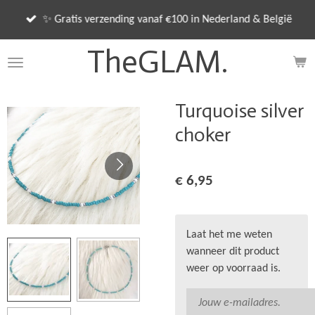
Ga
✨ Gratis verzending vanaf €100 in Nederland & België
direct
naar
TheGLAM.
de
hoofdinhoud
Turquoise silver
choker
€ 6,95
Laat het me weten
wanneer dit product
weer op voorraad is.