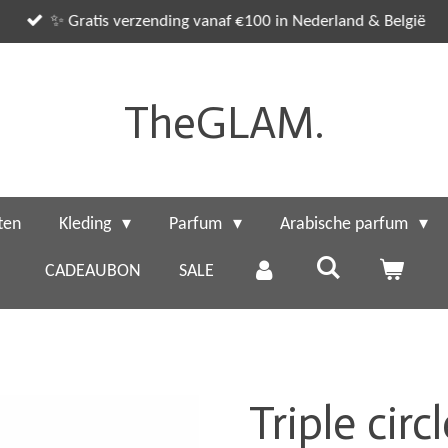
✨ Gratis verzending vanaf €100 in Nederland & België
TheGLAM.
ten
Kleding
Parfum
Arabische parfum
CADEAUBON
SALE
Triple circ