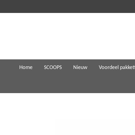
Ga
direct
naar
de
hoofdinhoud
Home
SCOOPS
Nieuw
Voordeel pakket