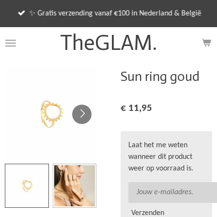
Ga
✨ Gratis verzending vanaf €100 in Nederland & België
direct
naar
TheGLAM.
de
hoofdinhoud
Sun ring goud
€ 11,95
Laat het me weten
wanneer dit product
weer op voorraad is.
Verzenden