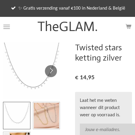
Ga
✨ Gratis verzending vanaf €100 in Nederland & België
direct
naar
TheGLAM.
de
hoofdinhoud
Twisted stars
ketting zilver
€ 14,95
Laat het me weten
wanneer dit product
weer op voorraad is.