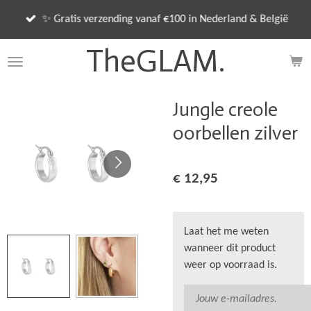
Ga
✨ Gratis verzending vanaf €100 in Nederland & België
direct
naar
TheGLAM.
de
hoofdinhoud
Jungle creole
oorbellen zilver
€ 12,95
Laat het me weten
wanneer dit product
weer op voorraad is.