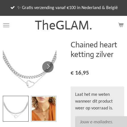
Ga
✨ Gratis verzending vanaf €100 in Nederland & België
direct
naar
TheGLAM.
de
hoofdinhoud
Chained heart
ketting zilver
€ 16,95
Laat het me weten
wanneer dit product
weer op voorraad is.