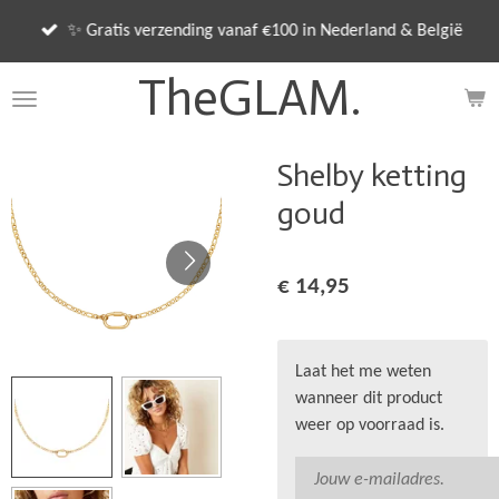
Ga
✨ Gratis verzending vanaf €100 in Nederland & België
direct
naar
TheGLAM.
de
hoofdinhoud
Shelby ketting
goud
€ 14,95
Laat het me weten
wanneer dit product
weer op voorraad is.