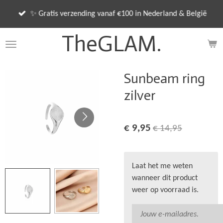
Ga
✨ Gratis verzending vanaf €100 in Nederland & België
direct
naar
TheGLAM.
de
hoofdinhoud
Sunbeam ring
zilver
€ 9,95
€ 14,95
Laat het me weten
wanneer dit product
weer op voorraad is.