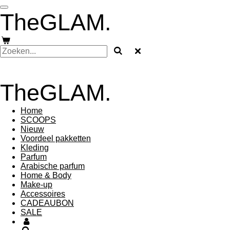
Ga
TheGLAM.
direct
naar
de
hoofdinhoud
TheGLAM.
Home
SCOOPS
Nieuw
Voordeel pakketten
Kleding
Parfum
Arabische parfum
Home & Body
Make-up
Accessoires
CADEAUBON
SALE