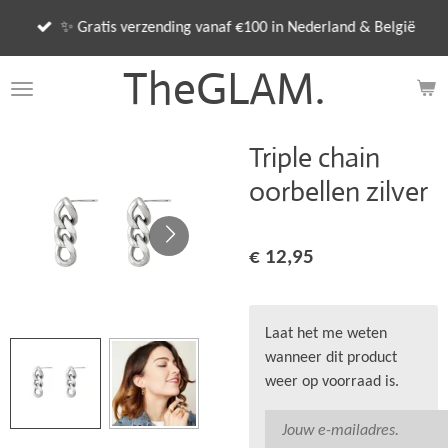
Ga
✨ Gratis verzending vanaf €100 in Nederland & België
direct
naar
TheGLAM.
de
hoofdinhoud
Triple chain
oorbellen zilver
€ 12,95
Laat het me weten
wanneer dit product
weer op voorraad is.