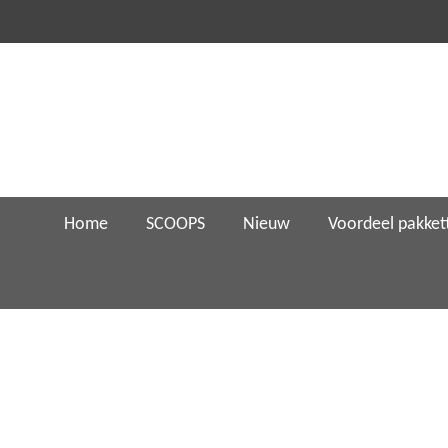
Ga
direct
naar
de
hoofdinhoud
Home
SCOOPS
Nieuw
Voordeel pakket