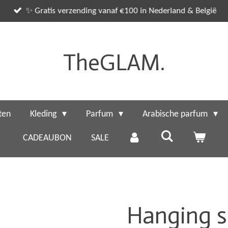
✨ Gratis verzending vanaf €100 in Nederland & België
TheGLAM.
ten
Kleding
Parfum
Arabische parfum
CADEAUBON
SALE
Hanging s