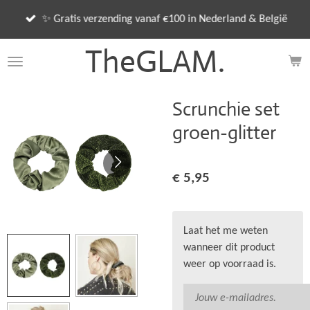
Ga
✨ Gratis verzending vanaf €100 in Nederland & België
direct
naar
TheGLAM.
de
hoofdinhoud
Scrunchie set
groen-glitter
€ 5,95
Laat het me weten
wanneer dit product
weer op voorraad is.