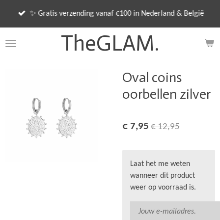
Ga
✨ Gratis verzending vanaf €100 in Nederland & België
direct
naar
TheGLAM.
de
hoofdinhoud
Oval coins
oorbellen zilver
€ 7,95
€ 12,95
Laat het me weten
wanneer dit product
weer op voorraad is.