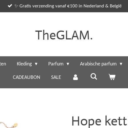
✨ Gratis verzending vanaf €100 in Nederland & België
TheGLAM.
ten
Kleding
Parfum
Arabische parfum
CADEAUBON
SALE
Hope kett