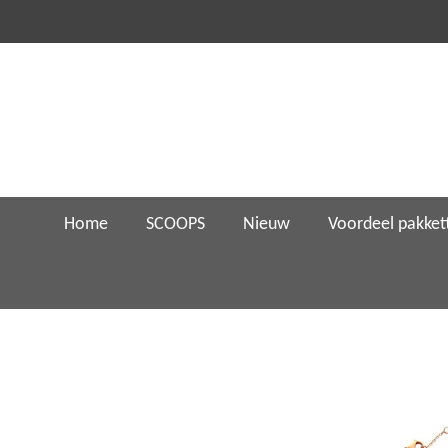
Ga
direct
naar
de
hoofdinhoud
Home
SCOOPS
Nieuw
Voordeel pakket