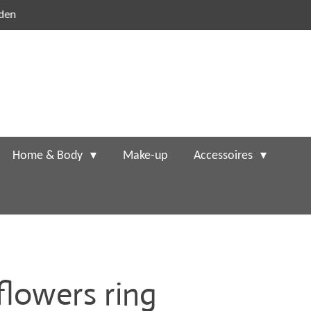
nden
Home & Body
Make-up
Accessoires
lowers ring