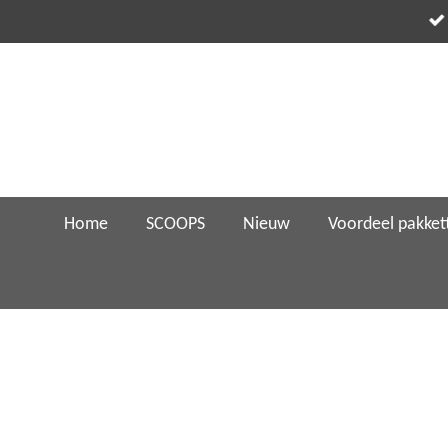
Ga
direct
naar
de
hoofdinhoud
Home
SCOOPS
Nieuw
Voordeel pakket