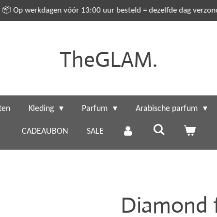
📦 Op werkdagen vóór 13:00 uur besteld = dezelfde dag verzo
TheGLAM.
ten
Kleding
Parfum
Arabische parfum
CADEAUBON
SALE
Diamond f