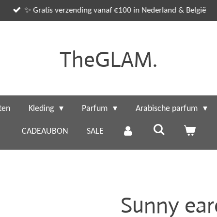
✨ Gratis verzending vanaf €100 in Nederland & België
TheGLAM.
ten
Kleding
Parfum
Arabische parfum
CADEAUBON
SALE
Sunny earc