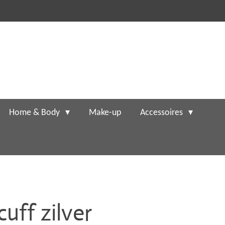
Home & Body
Make-up
Accessoires
uff zilver