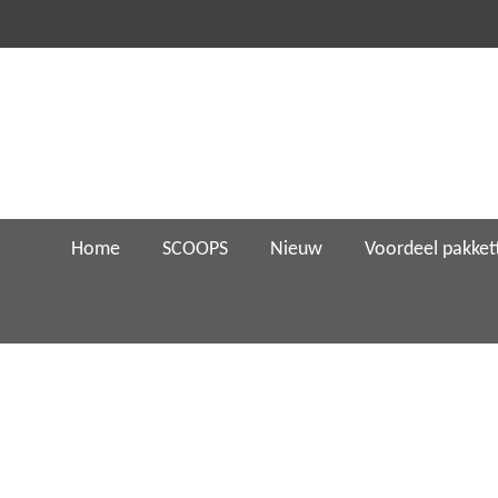
Ga
direct
naar
de
hoofdinhoud
Home
SCOOPS
Nieuw
Voordeel pakket