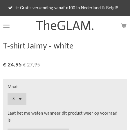
📦 O
Ga
 Gratis verzending vanaf €100 in Nederland & België
verz
direct
naar
TheGLAM.
de
hoofdinhoud
T-shirt Jaimy - white
€ 24,95
€ 27,95
Maat
Laat het me weten wanneer dit product weer op voorraad
is.