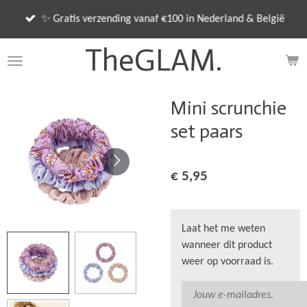
Ga
✨ Gratis verzending vanaf €100 in Nederland & België
direct
naar
TheGLAM.
de
hoofdinhoud
Mini scrunchie
set paars
€ 5,95
Laat het me weten
wanneer dit product
weer op voorraad is.