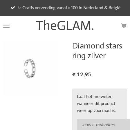
Ga
✨ Gratis verzending vanaf €100 in Nederland & België
direct
naar
TheGLAM.
de
hoofdinhoud
Diamond stars
ring zilver
€ 12,95
Laat het me weten
wanneer dit product
weer op voorraad is.