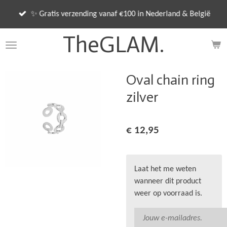
Ga
✨ Gratis verzending vanaf €100 in Nederland & België
direct
naar
TheGLAM.
de
hoofdinhoud
Oval chain ring
zilver
€ 12,95
Laat het me weten
wanneer dit product
weer op voorraad is.