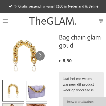
Ga
✨ Gratis verzending vanaf €100 in Nederland & België
direct
naar
TheGLAM.
de
hoofdinhoud
Bag chain glam
goud
€ 8,50
Laat het me weten
wanneer dit product
weer op voorraad is.