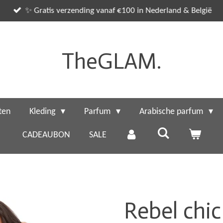
✨ Gratis verzending vanaf €100 in Nederland & België
TheGLAM.
ten
Kleding
Parfum
Arabische parfum
CADEAUBON
SALE
Rebel chic 