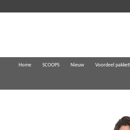
Ga
direct
naar
de
hoofdinhoud
Home
SCOOPS
Nieuw
Voordeel pakket