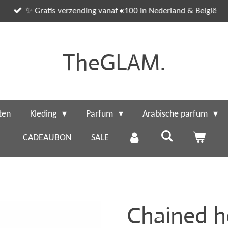
✨ Gratis verzending vanaf €100 in Nederland & België
TheGLAM.
ten
Kleding
Parfum
Arabische parfum
CADEAUBON
SALE
Chained h