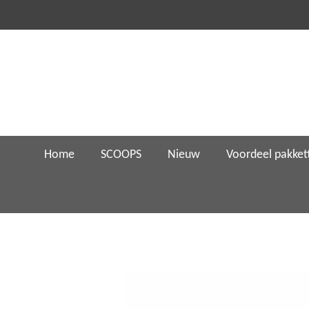
Ga
direct
naar
de
hoofdinhoud
Home
SCOOPS
Nieuw
Voordeel pakket