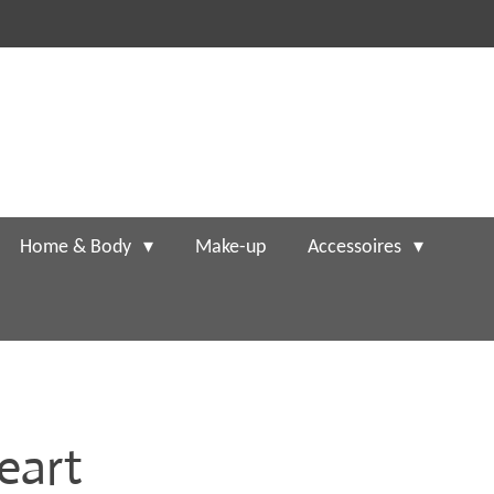
Home & Body
Make-up
Accessoires
eart