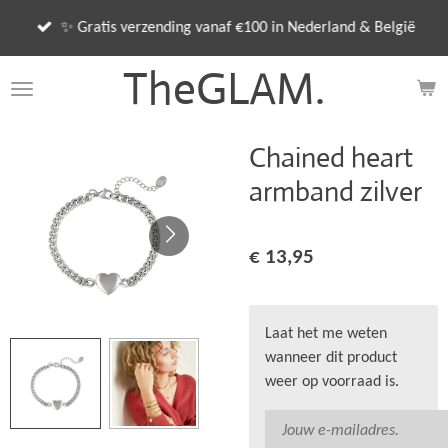
Ga
✨ Gratis verzending vanaf €100 in Nederland & België
direct
naar
TheGLAM.
de
hoofdinhoud
Chained heart
armband zilver
€ 13,95
Laat het me weten
wanneer dit product
weer op voorraad is.