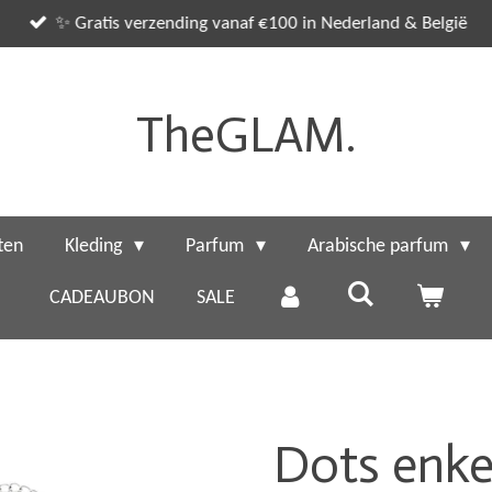
✨ Gratis verzending vanaf €100 in Nederland & België
TheGLAM.
ten
Kleding
Parfum
Arabische parfum
CADEAUBON
SALE
Dots enkel