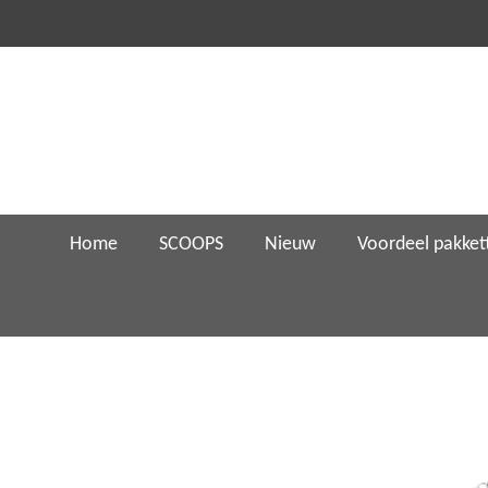
Ga
direct
naar
de
hoofdinhoud
Home
SCOOPS
Nieuw
Voordeel pakket