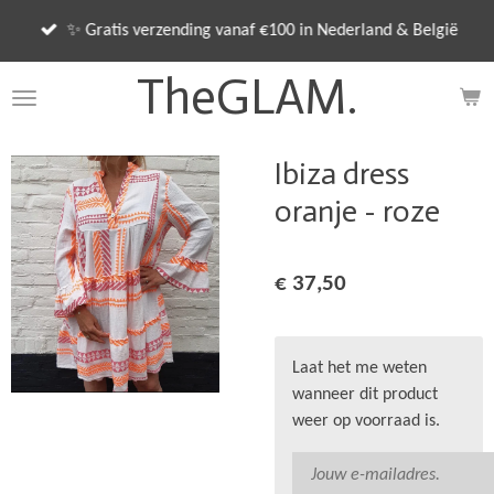
Ga
✨ Gratis verzending vanaf €100 in Nederland & België
direct
naar
TheGLAM.
de
hoofdinhoud
Ibiza dress
oranje - roze
€ 37,50
Laat het me weten
wanneer dit product
weer op voorraad is.