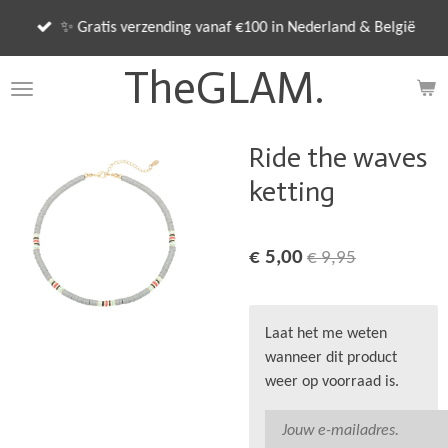
Ga
✨ Gratis verzending vanaf €100 in Nederland & België
direct
naar
TheGLAM.
de
hoofdinhoud
Ride the waves
ketting
€ 5,00
€ 9,95
Laat het me weten
wanneer dit product
weer op voorraad is.