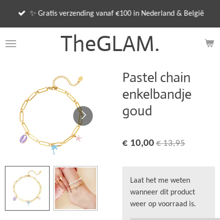
Ga
✨ Gratis verzending vanaf €100 in Nederland & België
direct
naar
TheGLAM.
de
hoofdinhoud
Pastel chain
enkelbandje
goud
€ 10,00
€ 13,95
Laat het me weten
wanneer dit product
weer op voorraad is.