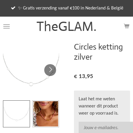
Ga
✨ Gratis verzending vanaf €100 in Nederland & België
direct
naar
TheGLAM.
de
hoofdinhoud
Circles ketting
zilver
€ 13,95
Laat het me weten
wanneer dit product
weer op voorraad is.