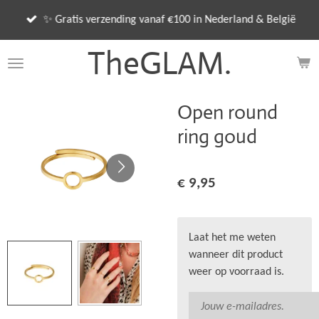
Ga
✨ Gratis verzending vanaf €100 in Nederland & België
direct
naar
TheGLAM.
de
hoofdinhoud
Open round
ring goud
€ 9,95
Laat het me weten
wanneer dit product
weer op voorraad is.