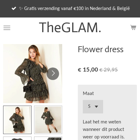
Ga
✨ Gratis verzending vanaf €100 in Nederland & België
direct
naar
TheGLAM.
de
hoofdinhoud
Flower dress
€ 15,00
€ 29,95
Maat
Laat het me weten
wanneer dit product
weer op voorraad is.