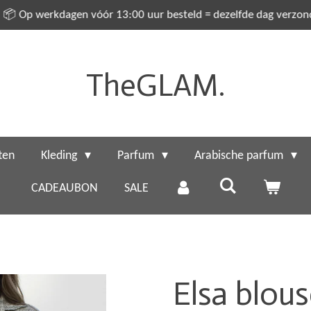
📦 Op werkdagen vóór 13:00 uur besteld = dezelfde dag verzo
TheGLAM.
ten
Kleding
Parfum
Arabische parfum
CADEAUBON
SALE
Elsa blous