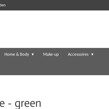
nden
Home & Body
Make-up
Accessoires
e - green