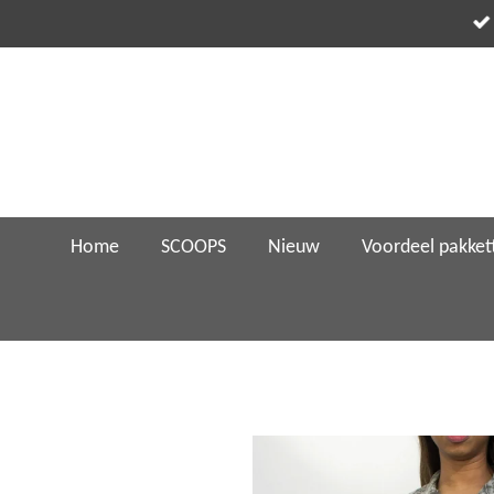
Ga
direct
naar
de
hoofdinhoud
Home
SCOOPS
Nieuw
Voordeel pakket