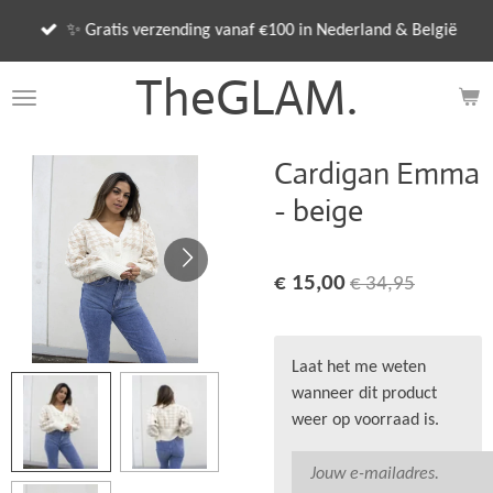
Ga
✨ Gratis verzending vanaf €100 in Nederland & België
direct
naar
TheGLAM.
de
hoofdinhoud
Cardigan Emma
- beige
€ 15,00
€ 34,95
Laat het me weten
wanneer dit product
weer op voorraad is.