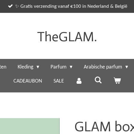
✨ Gratis verzending vanaf €100 in Nederland & België
TheGLAM.
ten
Kleding
Parfum
Arabische parfum
CADEAUBON
SALE
GLAM box