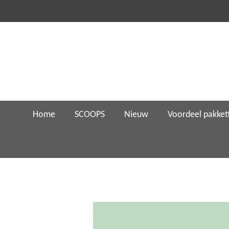
Ga
direct
naar
de
hoofdinhoud
Home
SCOOPS
Nieuw
Voordeel pakket