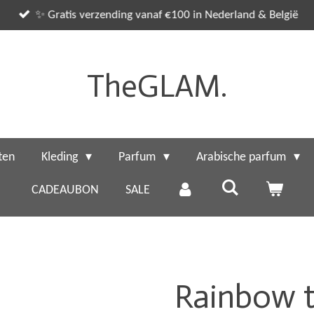
✨ Gratis verzending vanaf €100 in Nederland & België
TheGLAM.
ten
Kleding
Parfum
Arabische parfum
CADEAUBON
SALE
Rainbow 