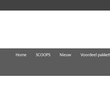
Ga
direct
naar
de
hoofdinhoud
Home
SCOOPS
Nieuw
Voordeel pakket