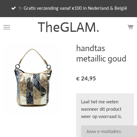
Ga
✨ Gratis verzending vanaf €100 in Nederland & België
direct
naar
TheGLAM.
de
hoofdinhoud
handtas
metaillic goud
€ 24,95
Laat het me weten
wanneer dit product
weer op voorraad is.