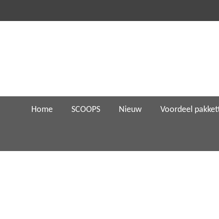
Ga
direct
naar
de
hoofdinhoud
Home
SCOOPS
Nieuw
Voordeel pakket