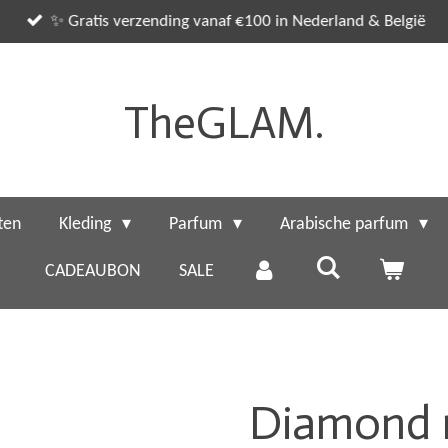
✨ Gratis verzending vanaf €100 in Nederland & België
TheGLAM.
ten
Kleding
Parfum
Arabische parfum
CADEAUBON
SALE
Diamond 