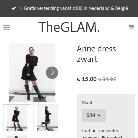
Ga
✨ Gratis verzending vanaf €100 in Nederland & België
direct
naar
TheGLAM.
de
hoofdinhoud
Anne dress
zwart
€ 15,00
€ 34,95
Maat
Laat het me weten