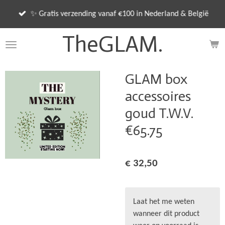
Ga
✨ Gratis verzending vanaf €100 in Nederland & België
direct
naar
TheGLAM.
de
hoofdinhoud
GLAM box
accessoires
goud T.W.V.
€65.75
€ 32,50
Laat het me weten
wanneer dit product