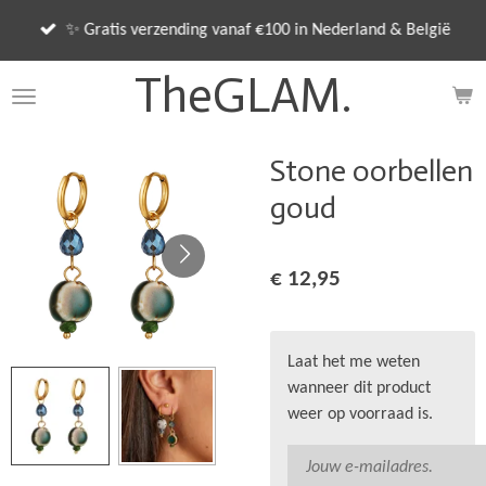
Ga
✨ Gratis verzending vanaf €100 in Nederland & België
direct
naar
TheGLAM.
de
hoofdinhoud
Stone oorbellen
goud
€ 12,95
Laat het me weten
wanneer dit product
weer op voorraad is.